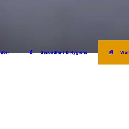
güter
Gesundheit & Hygiene
Woh