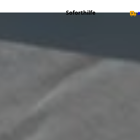
Soforthilfe
A