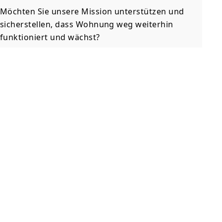
Möchten Sie unsere Mission unterstützen und
sicherstellen, dass Wohnung weg weiterhin
funktioniert und wächst?
Ihre finanzielle Unterstützung ermöglicht es uns,
die Website zu betreuen, kontinuierliche Updates
durchzuführen und sicherzustellen, dass
Hilfesuchende stets auf aktuelle Informationen
zugreifen können. Ihre Spende an das Wohnung
weg trägt dazu bei, Menschen in Not zu helfen
und unsere Dienste kontinuierlich zu verbessern.
Jetzt für Wohnung weg spenden