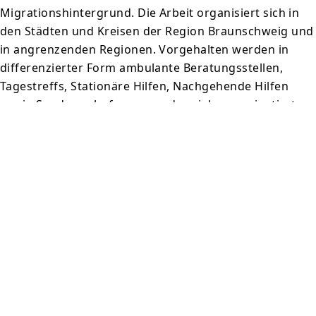
Migrationshintergrund. Die Arbeit organisiert sich in
den Städten und Kreisen der Region Braunschweig und
in angrenzenden Regionen. Vorgehalten werden in
differenzierter Form ambulante Beratungsstellen,
Tagestreffs, Stationäre Hilfen, Nachgehende Hilfen
sowie Sonderwohnformen und sozialraumorientierte
Stadtteilprojekte. An den Standorten Gifhorn und
Goslar bestehen darüber hinaus Einrichtungen und
Projekte der
Flüchtlingshilfe
.
Unsere Hilfsangebote
Kontakt
DWB - Tagestreff Zille
Mauerstraße 34