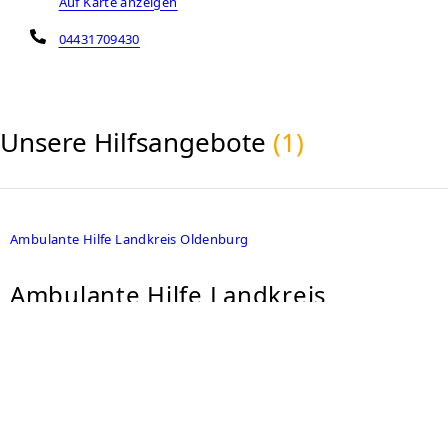
Auf Karte anzeigen
04431709430
Unsere Hilfsangebote
(1)
Ambulante Hilfe Landkreis Oldenburg
Ambulante Hilfe Landkreis
Oldenburg- Wildeshausen,
Ganderkesee, Großenkneten-
Ahlhorn- Wohnungslosenhilfe der
Diakonie