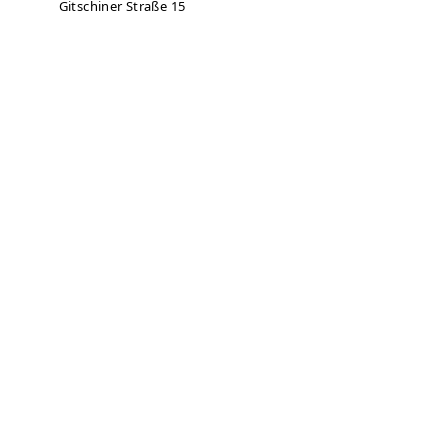
Gitschiner Straße 15
10969
Berlin
Auf Karte anzeigen
030 - 69536614
030 - 69536615
g15-buero@obdach-hkp.info
Zur Anbieter-Website
Öffnungszeiten
Montag
09:00 – 17:00 Uhr