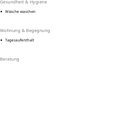
Gesundheit & Hygiene
Wäsche waschen
Wohnung & Begegnung
Tagesaufenthalt
Beratung
Service Type
Tagesaufenthalt
Essensausgabe
Language
Deutsch