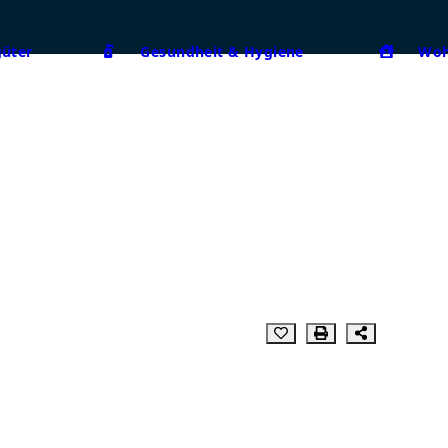
güter
Gesundheit & Hygiene
Woh