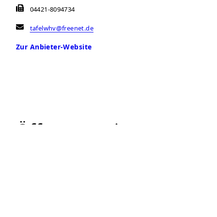
04421-8094734
tafelwhv@freenet.de
Zur Anbieter-Website
Öffnungszeiten
Montag
14:00 – 15:30 Uhr