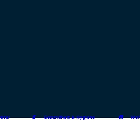
güter
Gesundheit & Hygiene
Woh