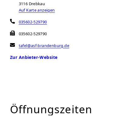
3116
Drebkau
Auf Karte anzeigen
035602-529790
035602-529790
tafel@asf-brandenburg.de
Zur Anbieter-Website
Öffnungszeiten
Montag