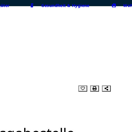
güter
Gesundheit & Hygiene
Woh