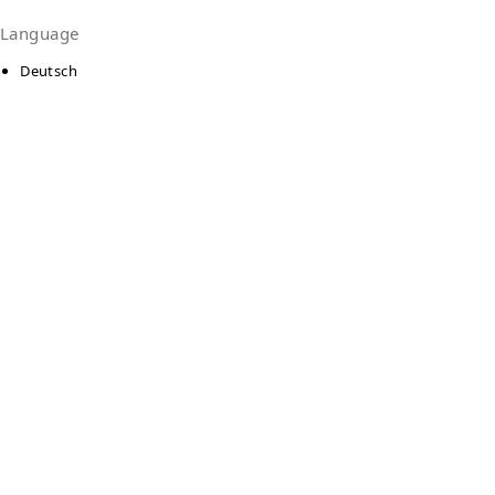
Language
Deutsch
Kontakt
Verein zur Hilfe Sozialschwacher Lübbenau
Rudolf-Breitscheid-Str. 23
3222
Lübbenau
Auf Karte anzeigen
03542 - 872638
03542 - 8721388
vereinsozialschwacher@freenet.de
Zur Anbieter-Website