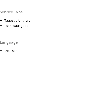
Service Type
Tagesaufenthalt
Essensausgabe
Language
Deutsch
Kontakt
Treffpunkt "Trockendock" Bielefeld
Metzer Str. 6-7
33607
Bielefeld
Auf Karte anzeigen