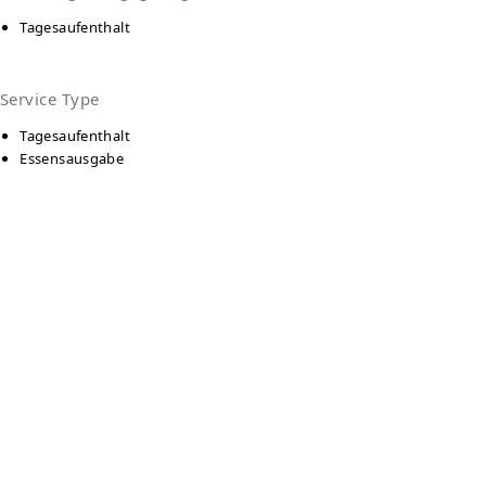
Tagesaufenthalt
Service Type
Tagesaufenthalt
Essensausgabe
Language
Deutsch
Kontakt
Tasse - Tagesaufenthalt Bremen
Fleetstr. 67a