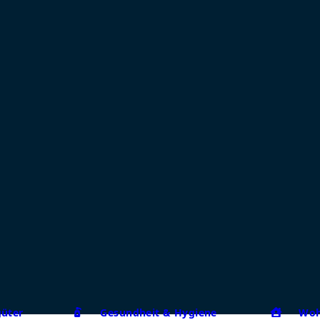
güter
Gesundheit & Hygiene
Woh