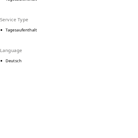
Service Type
Tagesaufenthalt
Language
Deutsch
Kontakt
Tagesstätte der Wohnungslosenhilfe des
Caritasverbandes Mannheim e.V.
D6, 7
68159
Mannheim