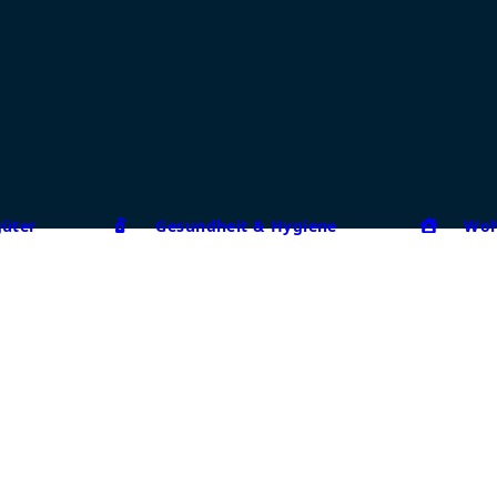
güter
Gesundheit & Hygiene
Woh