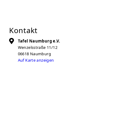
Kontakt
Tafel Naumburg e.V.
Wenzelsstraße 11/12
06618
Naumburg
Auf Karte anzeigen
03445-266011
tafel-naumburg@t-online.de
Öffnungszeiten