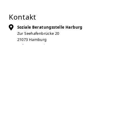
Kontakt
Soziale Beratungsstelle Harburg
Zur Seehafenbrücke 20
21073
Hamburg
Auf Karte anzeigen
040 - 3095360
bs-harburg@diakonie-hamburg.de
Zur Anbieter-Website
Öffnungszeiten