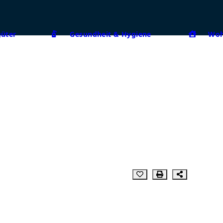
güter
Gesundheit & Hygiene
Woh