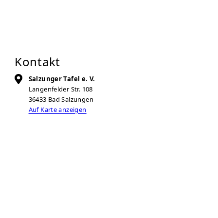
Kontakt
Salzunger Tafel e. V.
Langenfelder Str. 108
36433
Bad Salzungen
Auf Karte anzeigen
03695-677424
info@salzunger-tafel.de
Zur Anbieter-Website