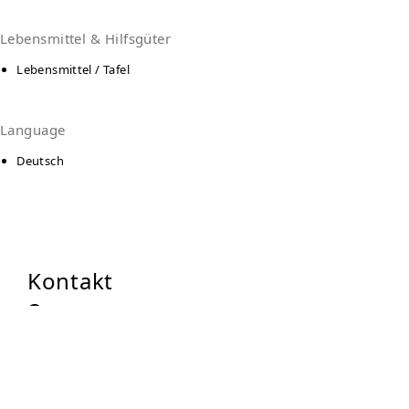
Lebensmittel & Hilfsgüter
Lebensmittel / Tafel
Language
Deutsch
Kontakt
Pritzwalker Tafel
Bergstraße 14
16928
Pritzwalk
Auf Karte anzeigen
03876-306901