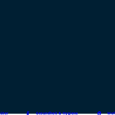
güter
Gesundheit & Hygiene
Woh