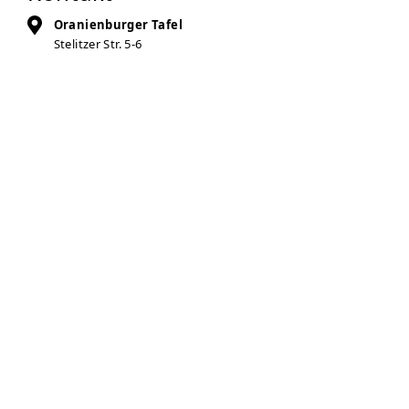
Oranienburger Tafel
Stelitzer Str. 5-6
16515
Oranienburg
Auf Karte anzeigen
03301-535415
ase-oranienburg@alv-brandenburg.de
Zur Anbieter-Website
Öffnungszeiten
Dienstag
13:00 – 14:30 Uhr