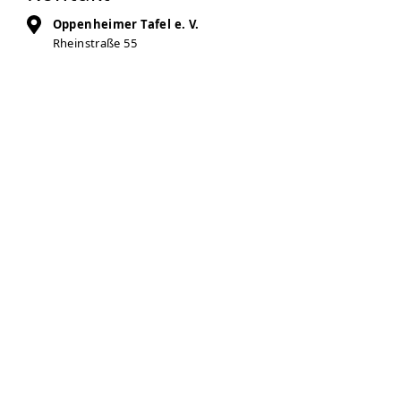
Oppenheimer Tafel e. V.
Rheinstraße 55
55276
Oppenheim
Auf Karte anzeigen
06133-5777878
oppenheimer-tafel@online.de
Zur Anbieter-Website
Öffnungszeiten
Dienstag
14:00 – 15:30 Uhr