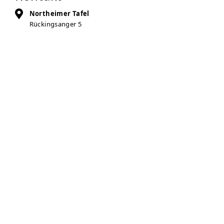
Northeimer Tafel
Rückingsanger 5
37154
Northeim
Auf Karte anzeigen
05551-5898949
northeimer.tafel@arcor.de
Zur Anbieter-Website
Öffnungszeiten
Dienstag
14:00 – 16:00 Uhr