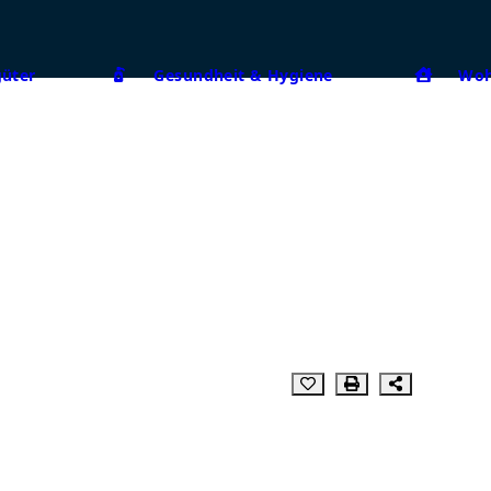
güter
Gesundheit & Hygiene
Woh