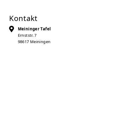
Kontakt
Meininger Tafel
Ernststr. 7
98617
Meiningen
Auf Karte anzeigen
03693-456351
info@sozialwerk-meiningen.de
Zur Anbieter-Website
Öffnungszeiten