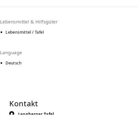
Lebensmittel & Hilfsgüter
Lebensmittel / Tafel
Language
Deutsch
Kontakt
Leonberger Tafel
Wilhelmstrasse 39
71229
Leonberg
Auf Karte anzeigen