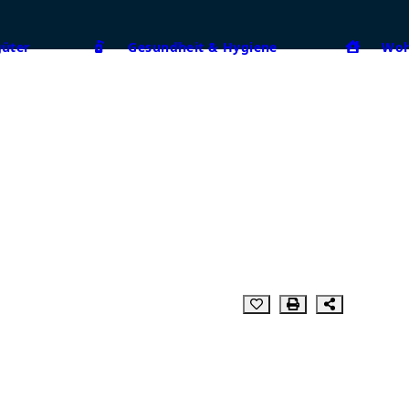
güter
Gesundheit & Hygiene
Woh