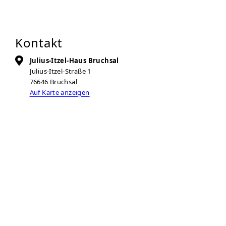
Kontakt
Julius-Itzel-Haus Bruchsal
Julius-Itzel-Straße 1
76646
Bruchsal
Auf Karte anzeigen
07251 97930
07251 800850
wohnungslosenhilfe@caritas-bruchsal.de
Zur Anbieter-Website