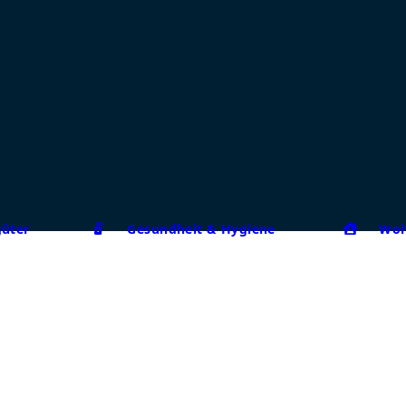
güter
Gesundheit & Hygiene
Woh