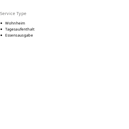
Service Type
Wohnheim
Tagesaufenthalt
Essensausgabe
Language
Deutsch
Gender Specific
Frauen