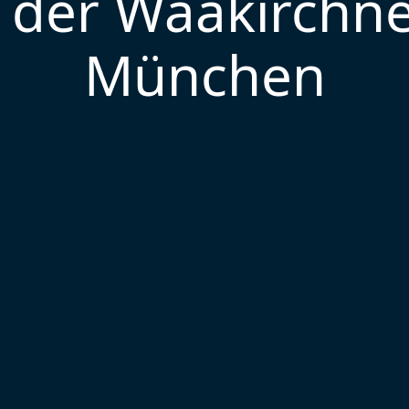
 der Waakirchne
München