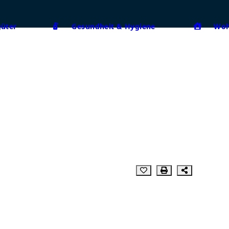
güter
Gesundheit & Hygiene
Woh