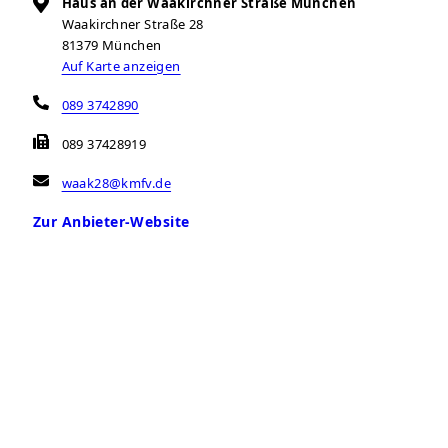
Haus an der Waakirchner Straße München
Waakirchner Straße 28
81379
München
Auf Karte anzeigen
089 3742890
089 37428919
waak28@kmfv.de
Zur Anbieter-Website
Öffnungszeiten