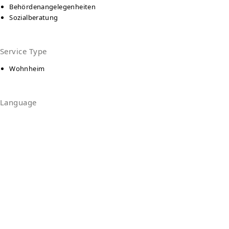
Behördenangelegenheiten
Sozialberatung
Service Type
Wohnheim
Language
Deutsch
Kontakt
Haus an der Pistorinistraße München
Pistorinistraße 30
81543
München