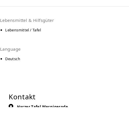
Lebensmittel & Hilfsgüter
Lebensmittel / Tafel
Language
Deutsch
Kontakt
Harzer Tafel Wernigerode
Oberpfarrkirchhof / Kirche
38855
Wernigerode
Auf Karte anzeigen