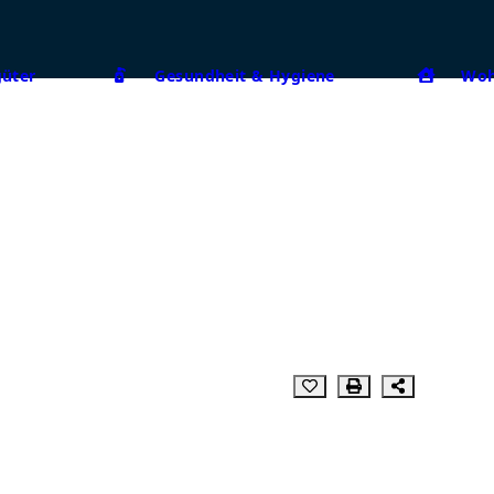
güter
Gesundheit & Hygiene
Woh