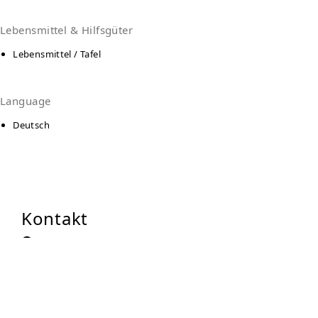
Lebensmittel & Hilfsgüter
Lebensmittel / Tafel
Language
Deutsch
Kontakt
Finsterwalder Tafel
Langer Damm
3238
Finsterwalde
Auf Karte anzeigen
0173-3910990