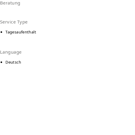
Beratung
Service Type
Tagesaufenthalt
Language
Deutsch
Kontakt
Fachberatungsstelle Künzelsau
Hindenburgstr. 2
74563
Künzelsau
Auf Karte anzeigen