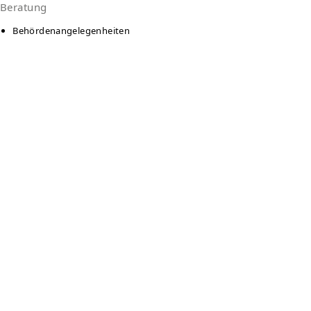
Beratung
Behördenangelegenheiten
Krisenintervention
Schulden
Service Type
Wohnheim
Essensausgabe
Notunterkunft
Language
Deutsch