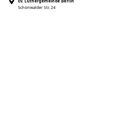
Ev. Luthergemeinde Berlin
Schönwalder Str. 24
Ausgabestelle: Paul-Schneider-Haus
13585
Berlin
Auf Karte anzeigen
030-78716352
030-7881973
laibundseele@berliner-tafel.de
Zur Anbieter-Website
Öffnungszeiten
Montag