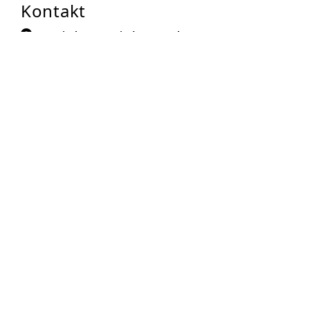
Kontakt
Ev. Kirchengemeinde St. Markus
Marchlewskistraße 40
10243
Berlin
Auf Karte anzeigen
030-78716352
030-7881973
laibundseele@berliner-tafel.de
Zur Anbieter-Website
Öffnungszeiten