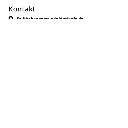
Kontakt
Ev. Kirchengemeinde Marienfelde
Waldsassener Str. 9
Ausgabestelle: Dorotheé-Sölle-Haus
12279
Berlin
Auf Karte anzeigen
030-78716352
030-7881973
laibundseele@berliner-tafel.de
Zur Anbieter-Website
Öffnungszeiten