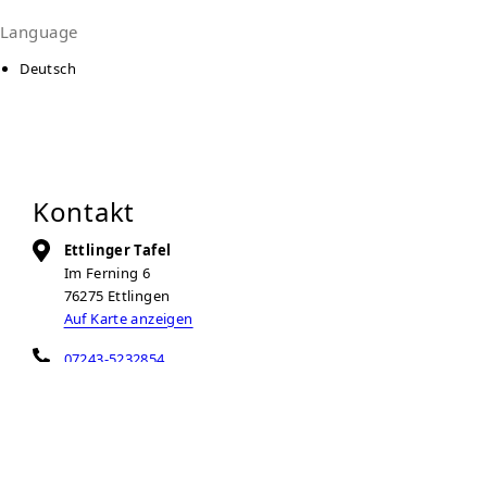
Language
Deutsch
Kontakt
Ettlinger Tafel
Im Ferning 6
76275
Ettlingen
Auf Karte anzeigen
07243-5232854
tafelladen-ettlingen@t-online.de
Zur Anbieter-Website