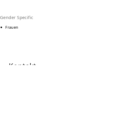
Gender Specific
Frauen
Kontakt
DRK-Übernachtungsheim/Tagesstätte
Frauenstr. 123
89073
Ulm
Auf Karte anzeigen
0731-144439
0731-144450
ambacher@drk-ulm.de