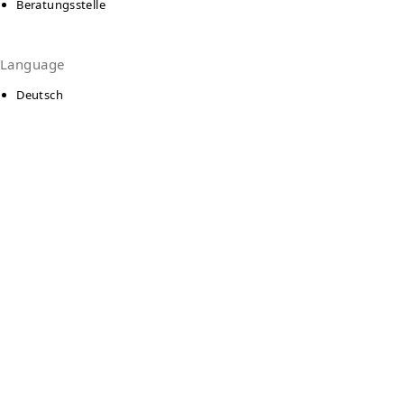
Beratungsstelle
Language
Deutsch
Kontakt
Diakonische Gesellschaft Wohnen und Beraten
mbH, Ambulante Hilfen Gifhorn
Braunschweiger Str. 56
38518
Gifhorn
Auf Karte anzeigen
05371 - 89 79 112
05371 - 89 79 118