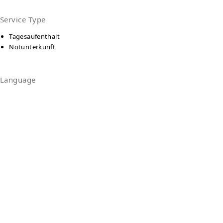
Service Type
Tagesaufenthalt
Notunterkunft
Language
Deutsch
Kontakt
Diakonie Beratungszentrum für Wohnungslose
Krefeld
Lutherstraße 18
47805
Krefeld
Auf Karte anzeigen