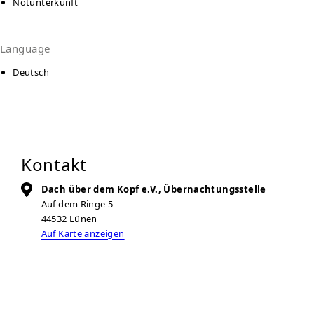
Notunterkunft
Language
Deutsch
Kontakt
Dach über dem Kopf e.V., Übernachtungsstelle
Auf dem Ringe 5
44532
Lünen
Auf Karte anzeigen
02306 - 41711
info@dach-ueber-dem-kopf.de
Zur Anbieter-Website