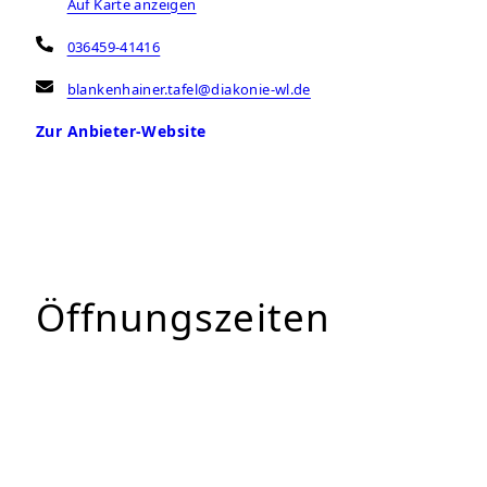
Auf Karte anzeigen
036459-41416
blankenhainer.tafel@diakonie-wl.de
Zur Anbieter-Website
Öffnungszeiten
Montag
16:00 – 17:00 Uhr