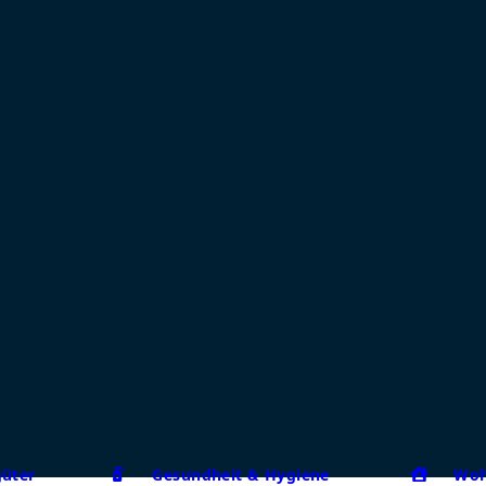
güter
Gesundheit & Hygiene
Woh