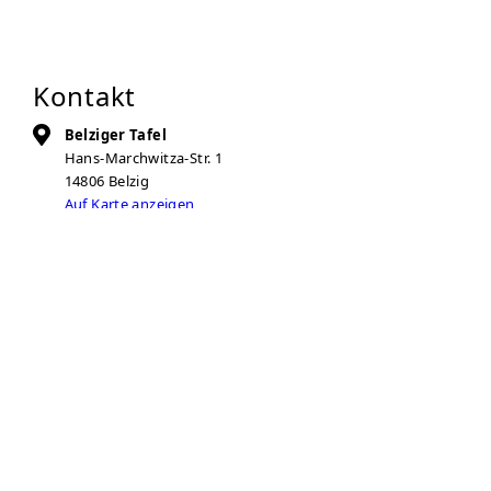
Kontakt
Belziger Tafel
Hans-Marchwitza-Str. 1
14806
Belzig
Auf Karte anzeigen
033841-33046
033841-34111
ase-luckenwalde@alv-brandenburg.de
Zur Anbieter-Website