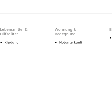
Lebensmittel &
Wohnung &
B
Hilfsgüter
Begegnung
Kleidung
Notunterkunft
Tiernahrung
Lebensmittel / Tafel
Language
Deutsch