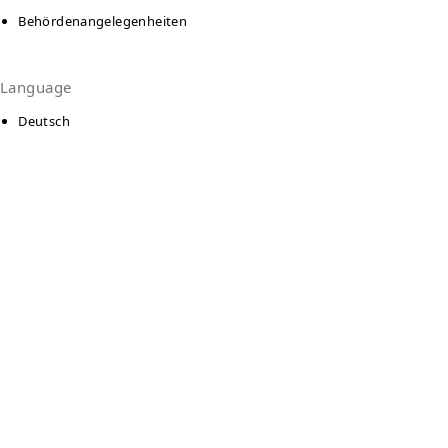
Behördenangelegenheiten
Language
Deutsch
Kontakt
AWO Kontakt- und Beratungsstelle für
Wohnungslose und von Wohnungslosigkeit
bedrohte Personen
Am Wasserturm 26
3238
Finsterwalde
Auf Karte anzeigen
03531 - 704713